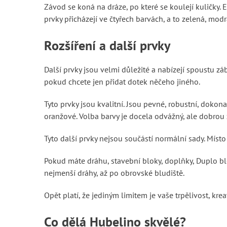
Závod se koná na dráze, po které se koulejí kuličky
prvky přicházejí ve čtyřech barvách, a to zelená, mo
Rozšíření a další prvky
Další prvky jsou velmi důležité a nabízejí spoustu zá
pokud chcete jen přidat dotek něčeho jiného.
Tyto prvky jsou kvalitní. Jsou pevné, robustní, dokonal
oranžové. Volba barvy je docela odvážný, ale dobrou
Tyto další prvky nejsou součástí normální sady. Míst
Pokud máte dráhu, stavební bloky, doplňky, Duplo blo
nejmenší dráhy, až po obrovské bludiště.
Opět platí, že jediným limitem je vaše trpělivost, kre
Co dělá Hubelino skvělé?