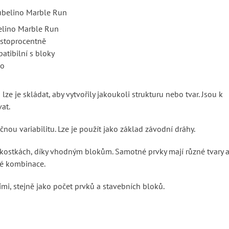
lino Marble Run
 stoprocentně
atibilní s bloky
lo
ze je skládat, aby vytvořily jakoukoli strukturu nebo tvar. Jsou k
at.
nou variabilitu. Lze je použít jako základ závodní dráhy.
 kostkách, díky vhodným blokům. Samotné prvky mají různé tvary 
né kombinace.
ími, stejně jako počet prvků a stavebních bloků.