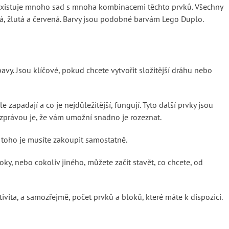
. Existuje mnoho sad s mnoha kombinacemi těchto prvků. Všechny
drá, žlutá a červená. Barvy jsou podobné barvám Lego Duplo.
bavy. Jsou klíčové, pokud chcete vytvořit složitější dráhu nebo
e zapadají a co je nejdůležitější, fungují. Tyto další prvky jsou
 zprávou je, že vám umožní snadno je rozeznat.
o toho je musíte zakoupit samostatně.
ky, nebo cokoliv jiného, můžete začít stavět, co chcete, od
ativita, a samozřejmě, počet prvků a bloků, které máte k dispozici.