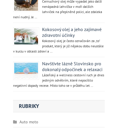
Černuchový olej může vypadat jako další
nenápadná lahvička v moři dalších
lahviček na přeplněné polici, ale zdaleka
není nudný. Je …
Kokosový olej a jeho zajímavé
zdravotní účinky
Kokosový olej je často označován za „to“
produkt, který je již nějakou dobu neustále
v kurzu v oblasti zdraví a …
Navštivte lázně Slovinsko pro
dokonalý odpočinek a relaxaci
Lázeňský a wellness cestovní ruch je dnes
jediným odvětvím, které nepocítilo
a
negativní dopady recese. Místo toho se v průběhu let …
RUBRIKY
Auto moto