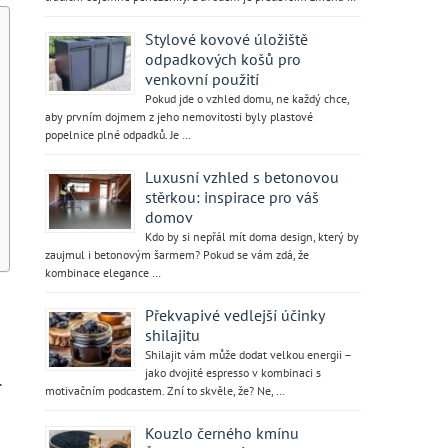
Stylové kovové úložiště
odpadkových košů pro
venkovní použití
Pokud jde o vzhled domu, ne každý chce,
aby prvním dojmem z jeho nemovitosti byly plastové
popelnice plné odpadků. Je …
Luxusní vzhled s betonovou
stěrkou: inspirace pro váš
domov
Kdo by si nepřál mít doma design, který by
zaujmul i betonovým šarmem? Pokud se vám zdá, že
kombinace elegance …
Překvapivé vedlejší účinky
shilajitu
Shilajit vám může dodat velkou energii –
jako dvojité espresso v kombinaci s
.
motivačním podcastem. Zní to skvěle, že? Ne, …
Kouzlo černého kmínu