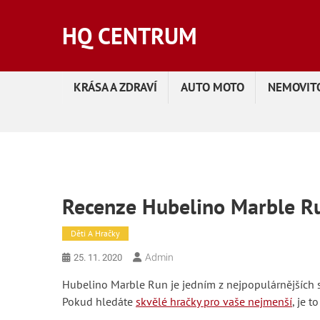
Skip
to
HQ CENTRUM
content
KRÁSA A ZDRAVÍ
AUTO MOTO
NEMOVITO
Recenze Hubelino Marble R
Děti A Hračky
Admin
25. 11. 2020
Hubelino Marble Run je jedním z nejpopulárnějších s
Pokud hledáte
skvělé hračky pro vaše nejmenší
, je 