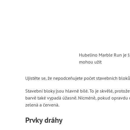
Hubelino Marble Run je šp
mohou užít
Ujistěte se, že nepodceňujete počet stavebních bloků
Stavební bloky jsou hlavně bílé. To je skvělé, protož
barvě také vypadá úžasně. Nicméně, pokud opravdu chc
zelená a červená.
Prvky dráhy