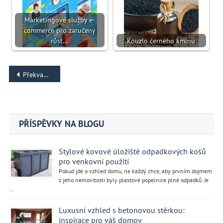
Marketingové služby e-
commerce pro zaručený
růst…
Kouzlo černého kmínu
Navigace
Překvapivé vedlejší účinky shilajitu
pro
příspěvek
PŘÍSPĚVKY NA BLOGU
Stylové kovové úložiště odpadkových košů
pro venkovní použití
Pokud jde o vzhled domu, ne každý chce, aby prvním dojmem
z jeho nemovitosti byly plastové popelnice plné odpadků. Je
…
Luxusní vzhled s betonovou stěrkou:
inspirace pro váš domov