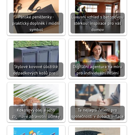
Pánské peněženky -
Luxusní vzhled s betonovou
praktický doplněk i módní
stěrkou: inspirace pro váš
symbol
domov
Stylové kovové úložiště
Digitální agentura na míru
odpadkových košů pro…
pro individuální řešení
Kokosový olej a jeho
Ta nejlepší řešení pro
zajímavé zdravotní účinky
společnosti v dobách inflace