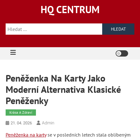
Skip
HQ CENTRUM
to
content
Vyhledávání
Peněženka Na Karty Jako
Moderní Alternativa Klasické
Peněženky
Krása A Zdraví
Admin
21. 04. 2026
Peněženka na karty
se v posledních letech stala oblíbeným