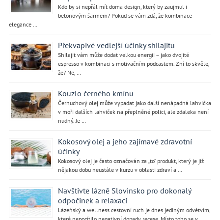
Kdo by si nepřál mít doma design, který by zaujmul i
betonovým šarmem? Pokud se vám zdá, že kombinace
elegance …
Překvapivé vedlejší účinky shilajitu
Shilajit vám může dodat velkou energii – jako dvojité
espresso v kombinaci s motivačním podcastem. Zní to skvěle,
že? Ne, …
Kouzlo černého kmínu
Černuchový olej může vypadat jako další nenápadná lahvička
v moři dalších lahviček na přeplněné polici, ale zdaleka není
nudný. Je …
Kokosový olej a jeho zajímavé zdravotní
účinky
Kokosový olej je často označován za „to“ produkt, který je již
nějakou dobu neustále v kurzu v oblasti zdraví a …
Navštivte lázně Slovinsko pro dokonalý
odpočinek a relaxaci
Lázeňský a wellness cestovní ruch je dnes jediným odvětvím,
které nepocítilo negativní dopady recese. Místo toho se v