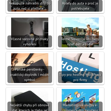
Nekupujte náhradní díly do
Rolety do auta a proč je
auta, než si přečtete…
potřebujete
Včasné varovné příznaky
Terme Slovenija Oblíbený
vyhoření
výlet dětí a rodin
Pánské peněženky -
praktický doplněk i módní
Tipy pro hosting WordPress
symbol
pro firmy
Největší chyby při obnově
Marketingové služby e-
dat, kterých je třeba se
commerce pro zaručený