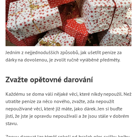
Jedním z nejjednodušších způsobů, jak ušetřit peníze za
dárky na dovolenou, je zvolit ručně vyráběné předměty.
Zvažte opětovné darování
Každému se doma válí nějaké věci, které nikdy nepoužil. Než
utratíte peníze za něco nového, zvažte, zda nepoužít
nepoužívané věci, které již máte, jako dárek. Jen si buďte
jisti, že jste je opravdu nepoužívali a že jsou stále v dobrém
stavu.
Znovu darovat lze téměř cokoli od hraček přes svíčky, knihy