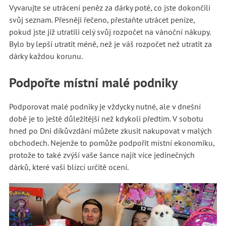
Vyvarujte se utrácení peněz za dárky poté, co jste dokončili
svůj seznam. Přesněji řečeno, přestaňte utrácet peníze,
pokud jste již utratili celý svůj rozpočet na vánoční nákupy.
Bylo by lepší utratit méně, než je váš rozpočet než utratit za
dárky každou korunu.
Podpořte místní malé podniky
Podporovat malé podniky je vždycky nutné, ale v dnešní
době je to ještě důležitější než kdykoli předtím. V sobotu
hned po Dni díkůvzdání můžete zkusit nakupovat v malých
obchodech. Nejenže to pomůže podpořit místní ekonomiku,
protože to také zvýší vaše šance najít více jedinečných
dárků, které vaši blízcí určitě ocení.