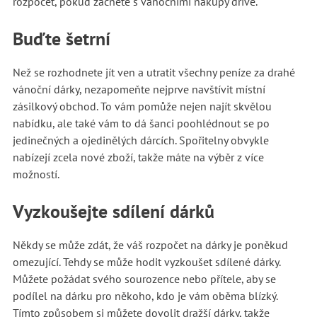
rozpočet, pokud začnete s vánočními nákupy dříve.
Buďte šetrní
Než se rozhodnete jít ven a utratit všechny peníze za drahé
vánoční dárky, nezapomeňte nejprve navštívit místní
zásilkový obchod. To vám pomůže nejen najít skvělou
nabídku, ale také vám to dá šanci poohlédnout se po
jedinečných a ojedinělých dárcích. Spořitelny obvykle
nabízejí zcela nové zboží, takže máte na výběr z více
možností.
Vyzkoušejte sdílení dárků
Někdy se může zdát, že váš rozpočet na dárky je poněkud
omezující. Tehdy se může hodit vyzkoušet sdílené dárky.
Můžete požádat svého sourozence nebo přítele, aby se
podílel na dárku pro někoho, kdo je vám oběma blízký.
Tímto způsobem si můžete dovolit dražší dárky, takže