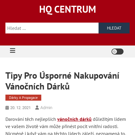
Skip
HQ CENTRUM
to
content
Vyhledávání
Tipy Pro Úsporné Nakupování
Vánočních Dárků
Dárky A Propagace
Admin
20. 12. 2021
Darování těch nejlepších
vánočních dárků
důležitým lidem
ve vašem životě vám může přinést pocit vnitřní radosti.
Nicméně i když vám na těchto lidech záleží, neznamená to,