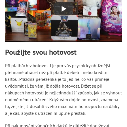
Použijte svou hotovost
Při platbách v hotovosti je pro vás psychicky obtížnější
přehnaně utrácet než při platbě debetní nebo kreditní
kartou. Prázdná peněženka je to jediné, co vás přiměje
uvědomit si, že vám již došla hotovost. Držet se při
nákupech hotovosti je nejjednodušší způsob, jak se vyhnout
nadměrnému utrácení. Když vám dojde hotovost, znamená
to, že jste již dosáhli svého maximálního rozpočtu na dárky
a je čas, abyste s utrácením úplně přestali.
Při nakupování vánočních dárků je důležité dodržovat