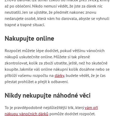
až po oblečení. Nikdo nemusí vědět, že jste za dárek nic
neutratili. Jen se ujistěte, že předmět nakonec znovu
nedarujete osobě, která vám ho darovala, abyste se vyhnuli
trapné a trapné situaci.
Nakupujte online
Rozpočet můžete lépe dodržet, pokud většinu vánočních
nákupů uskutečníte online. Můžete si tak přesně
zkontrolovat, kolik za zboží utratíte, ještě, než ho skutečně
koupíte. Jakmile váš online nákupní košík dosáhne nebo se
přiblíží vašemu rozpočtu na
dárky
, budete vědět, že je čas
přestat prohlížet a přejít k odbavení.
Nikdy nekupujte náhodné věci
To je pravděpodobně nejdůležitější trik, který
vám při
nákupu vánočních dárků
pomůže dodržet rozpočet.