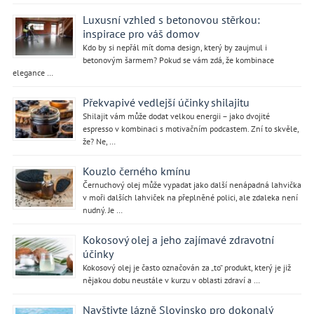
Luxusní vzhled s betonovou stěrkou:
inspirace pro váš domov
Kdo by si nepřál mít doma design, který by zaujmul i
betonovým šarmem? Pokud se vám zdá, že kombinace
elegance …
Překvapivé vedlejší účinky shilajitu
Shilajit vám může dodat velkou energii – jako dvojité
espresso v kombinaci s motivačním podcastem. Zní to skvěle,
že? Ne, …
Kouzlo černého kmínu
Černuchový olej může vypadat jako další nenápadná lahvička
v moři dalších lahviček na přeplněné polici, ale zdaleka není
nudný. Je …
Kokosový olej a jeho zajímavé zdravotní
účinky
Kokosový olej je často označován za „to“ produkt, který je již
nějakou dobu neustále v kurzu v oblasti zdraví a …
Navštivte lázně Slovinsko pro dokonalý