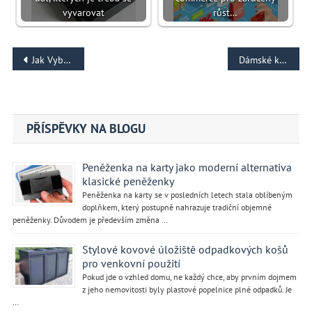
vyvarovat
růst…
Navigace
Jak Vybrat Vhodnou Chladicí Kapalinu do Auta
Dámské kotníkové boty, ve kterých se můžete předvést jako rocková hvězda
pro
příspěvek
PŘÍSPĚVKY NA BLOGU
Peněženka na karty jako moderní alternativa
klasické peněženky
Peněženka na karty se v posledních letech stala oblíbeným
doplňkem, který postupně nahrazuje tradiční objemné
peněženky. Důvodem je především změna …
Stylové kovové úložiště odpadkových košů
pro venkovní použití
Pokud jde o vzhled domu, ne každý chce, aby prvním dojmem
z jeho nemovitosti byly plastové popelnice plné odpadků. Je
…