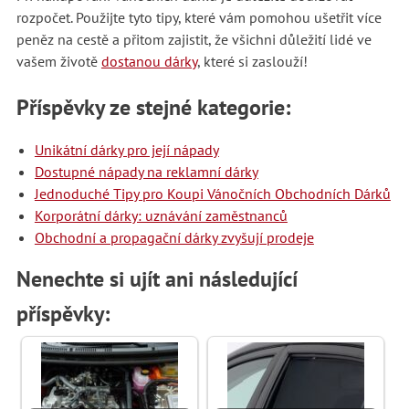
rozpočet. Použijte tyto tipy, které vám pomohou ušetřit více
peněz na cestě a přitom zajistit, že všichni důležití lidé ve
vašem životě
dostanou dárky
, které si zaslouží!
Příspěvky ze stejné kategorie:
Unikátní dárky pro její nápady
Dostupné nápady na reklamní dárky
Jednoduché Tipy pro Koupi Vánočních Obchodních Dárků
Korporátní dárky: uznávání zaměstnanců
Obchodní a propagační dárky zvyšují prodeje
Nenechte si ujít ani následující
příspěvky: