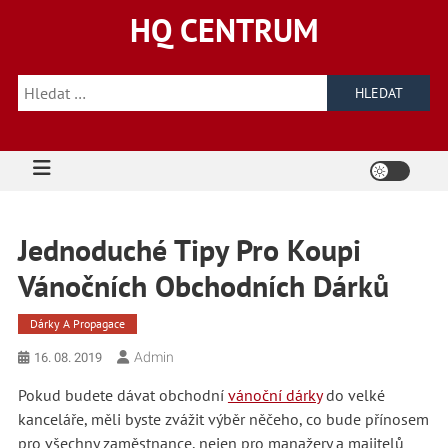
Skip
HQ CENTRUM
to
content
Vyhledávání
Jednoduché Tipy Pro Koupi
Vánočních Obchodních Dárků
Dárky A Propagace
Admin
16. 08. 2019
Pokud budete dávat obchodní
vánoční dárky
do velké
kanceláře, měli byste zvážit výběr něčeho, co bude přínosem
pro všechny zaměstnance, nejen pro manažery a majitelů