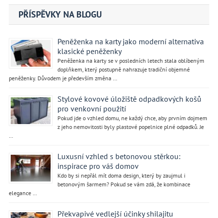
příspěvek
PŘÍSPĚVKY NA BLOGU
Peněženka na karty jako moderní alternativa
klasické peněženky
Peněženka na karty se v posledních letech stala oblíbeným
doplňkem, který postupně nahrazuje tradiční objemné
peněženky. Důvodem je především změna …
Stylové kovové úložiště odpadkových košů
pro venkovní použití
Pokud jde o vzhled domu, ne každý chce, aby prvním dojmem
z jeho nemovitosti byly plastové popelnice plné odpadků. Je
…
Luxusní vzhled s betonovou stěrkou:
inspirace pro váš domov
Kdo by si nepřál mít doma design, který by zaujmul i
betonovým šarmem? Pokud se vám zdá, že kombinace
elegance …
Překvapivé vedlejší účinky shilajitu