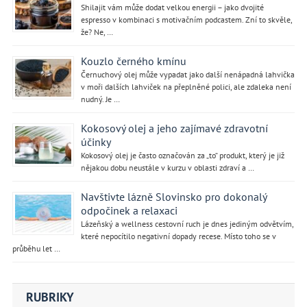
Shilajit vám může dodat velkou energii – jako dvojité
espresso v kombinaci s motivačním podcastem. Zní to skvěle,
že? Ne, …
Kouzlo černého kmínu
Černuchový olej může vypadat jako další nenápadná lahvička
v moři dalších lahviček na přeplněné polici, ale zdaleka není
nudný. Je …
Kokosový olej a jeho zajímavé zdravotní
účinky
Kokosový olej je často označován za „to“ produkt, který je již
nějakou dobu neustále v kurzu v oblasti zdraví a …
Navštivte lázně Slovinsko pro dokonalý
odpočinek a relaxaci
Lázeňský a wellness cestovní ruch je dnes jediným odvětvím,
které nepocítilo negativní dopady recese. Místo toho se v
průběhu let …
RUBRIKY