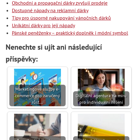
Obchodní a propagační dárky zvyšují prodeje
Dostupné nápady na reklamní dárky
Tipy pro úsporné nakupování vánočních dárků
Unikátní dárky pro její nápady
Pánské peněženky – praktický doplněk i módní symbol
Nenechte si ujít ani následující
příspěvky:
Marketingové služby e-
commerce pro zaručený
Digitální agentura na míru
růst…
pro individuální řešení