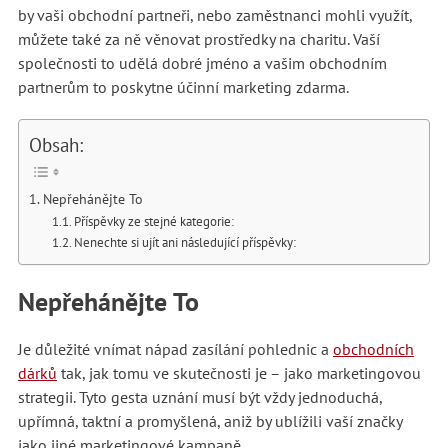
by vaši obchodní partneři, nebo zaměstnanci mohli využít,
můžete také za ně věnovat prostředky na charitu. Vaší
společnosti to udělá dobré jméno a vašim obchodním
partnerům to poskytne účinní marketing zdarma.
Obsah:
Nepřehánějte To
Příspěvky ze stejné kategorie:
Nenechte si ujít ani následující příspěvky:
Nepřehánějte To
Je důležité vnímat nápad zasílání pohlednic a
obchodních
dárků
tak, jak tomu ve skutečnosti je – jako marketingovou
strategii. Tyto gesta uznání musí být vždy jednoduchá,
upřímná, taktní a promyšlená, aniž by ublížili vaší značky
jako jiné marketingové kampaně.