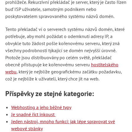
prohlížeče. Rekurzivní překládač je server, který je často řízen
buď ISP uživatele, samotným podnikem nebo
poskytovatelem spravovaného systému názvů domén.
Tento překladač ví o serverech systému názvů domén, které
potřebuje, aby mohl požádat o odemknutí adresy IP, a
obvykle tuto žádost pošle kořenovému serveru, který zná
všechny podrobnosti týkající se domén nejvyšší úrovně.
Protože jsou distribuovány po celém světě, překládač
obecně přistupuje ke kořenovému serveru
hostitelského
webu
, který je nejblíže geografickému začátku požadavku,
což je nejblíže k uživateli, který chce jít na web.
Příspěvky ze stejné kategorie:
Webhosting a jeho běžné typy
Je snadné říct inkoust
Jeden nástroj, mnoho funkcí: jak lépe spravovat své
webové stránky