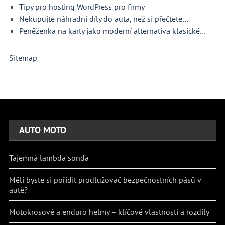
Tipy pro hosting WordPress pro firmy
Nekupujte náhradní díly do auta, než si přečtete…
Peněženka na karty jako moderní alternativa klasické…
Sitemap
AUTO MOTO
Tajemná lambda sonda
Měli byste si pořídit prodlužovač bezpečnostních pásů v
autě?
Motokrosové a enduro helmy – klíčové vlastnosti a rozdíly