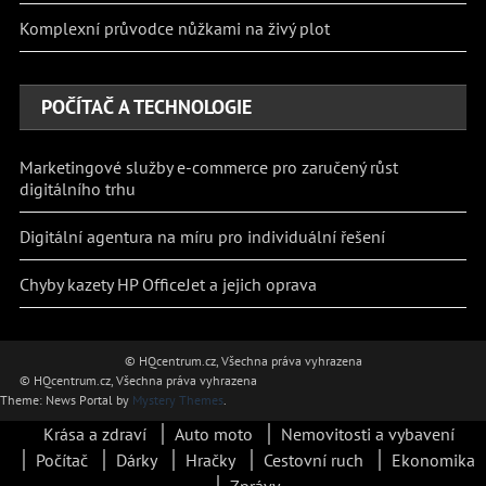
Komplexní průvodce nůžkami na živý plot
POČÍTAČ A TECHNOLOGIE
Marketingové služby e-commerce pro zaručený růst
digitálního trhu
Digitální agentura na míru pro individuální řešení
Chyby kazety HP OfficeJet a jejich oprava
© HQcentrum.cz, Všechna práva vyhrazena
© HQcentrum.cz, Všechna práva vyhrazena
Theme: News Portal by
Mystery Themes
.
Krása a zdraví
Auto moto
Nemovitosti a vybavení
Počítač
Dárky
Hračky
Cestovní ruch
Ekonomika
Zprávy