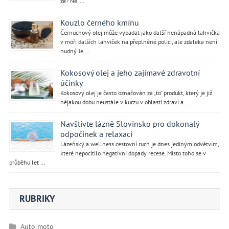
že? Ne, …
Kouzlo černého kmínu
Černuchový olej může vypadat jako další nenápadná lahvička
v moři dalších lahviček na přeplněné polici, ale zdaleka není
nudný. Je …
Kokosový olej a jeho zajímavé zdravotní
účinky
Kokosový olej je často označován za „to“ produkt, který je již
nějakou dobu neustále v kurzu v oblasti zdraví a …
Navštivte lázně Slovinsko pro dokonalý
odpočinek a relaxaci
Lázeňský a wellness cestovní ruch je dnes jediným odvětvím,
které nepocítilo negativní dopady recese. Místo toho se v
průběhu let …
RUBRIKY
Auto moto