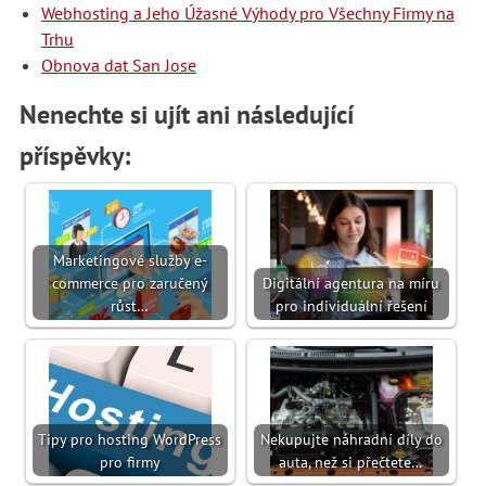
Webhosting a Jeho Úžasné Výhody pro Všechny Firmy na
Trhu
Obnova dat San Jose
Nenechte si ujít ani následující
příspěvky:
Marketingové služby e-
commerce pro zaručený
Digitální agentura na míru
růst…
pro individuální řešení
Tipy pro hosting WordPress
Nekupujte náhradní díly do
pro firmy
auta, než si přečtete…