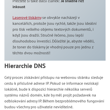
Přečtěte si také další článek:
Je snadné říct
inkoust
Laserové tiskárny
se obvykle nacházejí v
kancelářích, protože jsou rychlé, takže jsou ideální
pro tisk velkého objemu textových dokumentů, i
když jsou dražší. Stručně řečeno, jsou lepší
dlouhodobou investicí. Důležité je, abyste věděli,
že toner do tiskárny je vhodný pouze pro jednu z
těchto dvou možností!
Hierarchie DNS
Celý proces získávání přístupu na webovou stránku sleduje
cestu k příslušné adrese IP. Pokud se informace nezískají
lokálně, bude k dispozici hierarchie několika serverů
systému názvů domén, kde by měl projít požadavek na
odblokování adresy IP. Během bezproblémového fungování
budou všechny pro uživatele neviditelné.