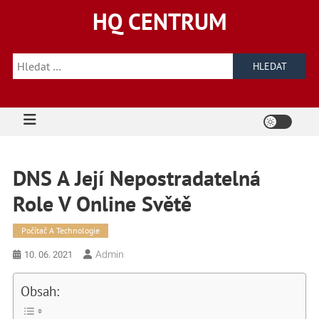
Skip
HQ CENTRUM
to
content
Vyhledávání
DNS A Její Nepostradatelná
Role V Online Světě
Počítač A Technologie
Admin
10. 06. 2021
Obsah: