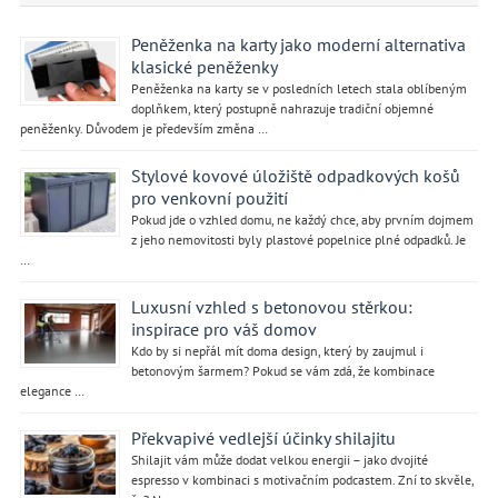
Peněženka na karty jako moderní alternativa
klasické peněženky
Peněženka na karty se v posledních letech stala oblíbeným
doplňkem, který postupně nahrazuje tradiční objemné
peněženky. Důvodem je především změna …
Stylové kovové úložiště odpadkových košů
pro venkovní použití
Pokud jde o vzhled domu, ne každý chce, aby prvním dojmem
z jeho nemovitosti byly plastové popelnice plné odpadků. Je
…
Luxusní vzhled s betonovou stěrkou:
inspirace pro váš domov
Kdo by si nepřál mít doma design, který by zaujmul i
betonovým šarmem? Pokud se vám zdá, že kombinace
elegance …
Překvapivé vedlejší účinky shilajitu
Shilajit vám může dodat velkou energii – jako dvojité
espresso v kombinaci s motivačním podcastem. Zní to skvěle,