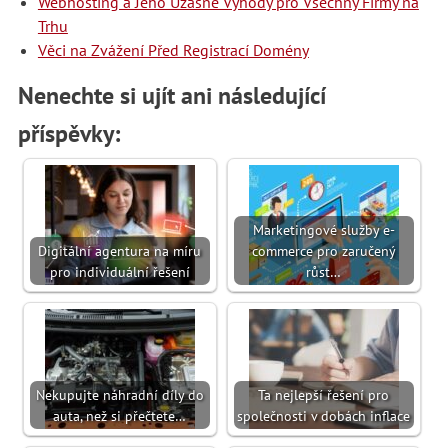
Webhosting a Jeho Úžasné Výhody pro Všechny Firmy na
Trhu
Věci na Zvážení Před Registrací Domény
Nenechte si ujít ani následující
příspěvky:
Marketingové služby e-
Digitální agentura na míru
commerce pro zaručený
pro individuální řešení
růst…
Nekupujte náhradní díly do
Ta nejlepší řešení pro
auta, než si přečtete…
společnosti v dobách inflace