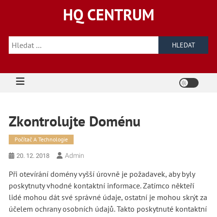
Skip
HQ CENTRUM
to
content
Vyhledávání
Zkontrolujte Doménu
Počítač A Technologie
Admin
20. 12. 2018
Při otevírání domény vyšší úrovně je požadavek, aby byly
poskytnuty vhodné kontaktní informace. Zatímco někteří
lidé mohou dát své správné údaje, ostatní je mohou skrýt za
účelem ochrany osobních údajů. Takto poskytnuté kontaktní