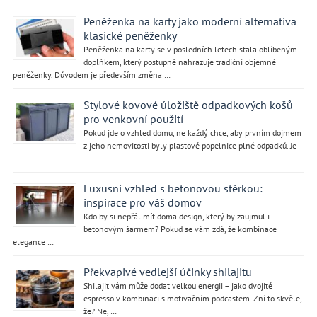
Peněženka na karty jako moderní alternativa
klasické peněženky
Peněženka na karty se v posledních letech stala oblíbeným
doplňkem, který postupně nahrazuje tradiční objemné
peněženky. Důvodem je především změna …
Stylové kovové úložiště odpadkových košů
pro venkovní použití
Pokud jde o vzhled domu, ne každý chce, aby prvním dojmem
z jeho nemovitosti byly plastové popelnice plné odpadků. Je
…
Luxusní vzhled s betonovou stěrkou:
inspirace pro váš domov
Kdo by si nepřál mít doma design, který by zaujmul i
betonovým šarmem? Pokud se vám zdá, že kombinace
elegance …
Překvapivé vedlejší účinky shilajitu
Shilajit vám může dodat velkou energii – jako dvojité
espresso v kombinaci s motivačním podcastem. Zní to skvěle,
že? Ne, …