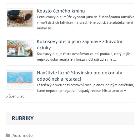
Kouzlo černého kmínu
Černuchový olej může vypadat jako další nenápadná lahvička
v moři dalších lahviček na přeplněné polici, ale zdaleka není
nudný. Je …
Kokosový olej a jeho zajímavé zdravotní
účinky
Kokosový olej je často označován za „to“ produkt, který je již
nějakou dobu neustále v kurzu v oblasti zdraví a …
Navštivte lázně Slovinsko pro dokonalý
odpočinek a relaxaci
Lázeňský a wellness cestovní ruch je dnes jediným odvětvím,
které nepocítilo negativní dopady recese. Místo toho se v
průběhu let …
RUBRIKY
Auto moto