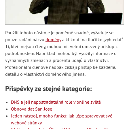
Použití tohoto nástroje je poměrně snadné, vyžaduje se
pouze zadání názvu
domény
a kliknutí na tlačítko „vyhledat“.
Ti, kteří nejsou členy, mohou mít velmi omezený přístup k
podrobnostem. Například mohou být využity informace o
významných změnách a procentu údajů o vlastnictví.
Profesionální členové naopak získají přístup ke každému
detailu o vlastnictví doménového jména.
Příspěvky ze stejné kategorie:
DNS a její nepostradatelná role v online světě
Obnova dat San Jose
Jeden nástroj, mnoho funkcí: jak lépe spravovat své
webové stránky