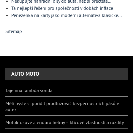
Nekupujte náhradní díly do auta, než si přečtete…
Ta nejlepší řešení pro společnosti v dobách inflace
Peněženka na karty jako moderní alternativa klasické…
Sitemap
AUTO MOTO
Tajemná lambda sonda
Měli byste si pořídit prodlužovač bezpečnostních pásů v
autě?
Motokrosové a enduro helmy – klíčové vlastnosti a rozdíly