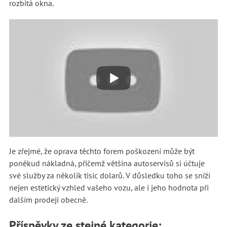
rozbitá okna.
Je zřejmé, že oprava těchto forem poškození může být
poněkud nákladná, přičemž většina autoservisů si účtuje
své služby za několik tisíc dolarů. V důsledku toho se sníží
nejen estetický vzhled vašeho vozu, ale i jeho hodnota při
dalším prodeji obecně.
Příspěvky ze stejné kategorie: