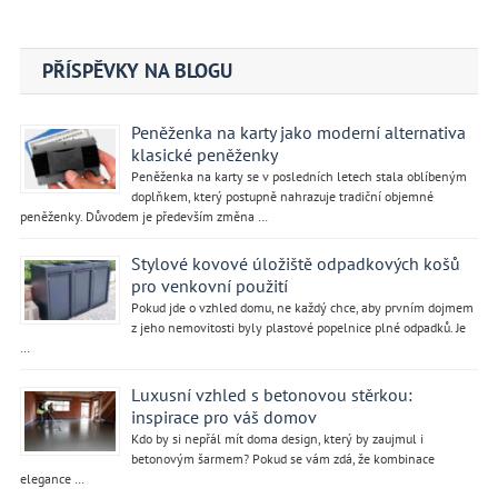
pro
příspěvek
PŘÍSPĚVKY NA BLOGU
Peněženka na karty jako moderní alternativa
klasické peněženky
Peněženka na karty se v posledních letech stala oblíbeným
doplňkem, který postupně nahrazuje tradiční objemné
peněženky. Důvodem je především změna …
Stylové kovové úložiště odpadkových košů
pro venkovní použití
Pokud jde o vzhled domu, ne každý chce, aby prvním dojmem
z jeho nemovitosti byly plastové popelnice plné odpadků. Je
…
Luxusní vzhled s betonovou stěrkou:
inspirace pro váš domov
Kdo by si nepřál mít doma design, který by zaujmul i
betonovým šarmem? Pokud se vám zdá, že kombinace
elegance …