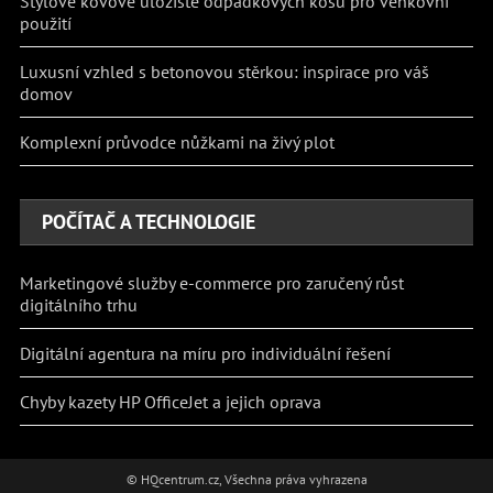
Stylové kovové úložiště odpadkových košů pro venkovní
použití
Luxusní vzhled s betonovou stěrkou: inspirace pro váš
domov
Komplexní průvodce nůžkami na živý plot
POČÍTAČ A TECHNOLOGIE
Marketingové služby e-commerce pro zaručený růst
digitálního trhu
Digitální agentura na míru pro individuální řešení
Chyby kazety HP OfficeJet a jejich oprava
© HQcentrum.cz, Všechna práva vyhrazena