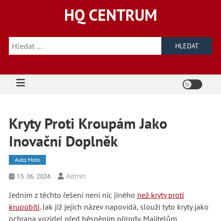
Skip
HQ CENTRUM
to
content
Vyhledávání
Kryty Proti Kroupám Jako
Inovační Doplněk
Auto Moto
Admin
15. 06. 2024
Jedním z těchto řešení není nic jiného
než kryty proti
krupobití
. Jak již jejich název napovídá, slouží tyto kryty jako
ochrana vozidel před běsněním přírody. Majitelům