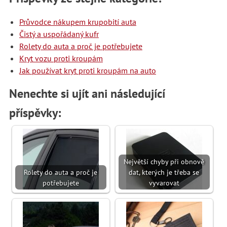
Průvodce nákupem krupobití auta
Čistý a uspořádaný kufr
Rolety do auta a proč je potřebujete
Kryt vozu proti kroupám
Jak používat kryt proti kroupám na auto
Nenechte si ujít ani následující
příspěvky:
Největší chyby při obnově
Rolety do auta a proč je
dat, kterých je třeba se
potřebujete
vyvarovat