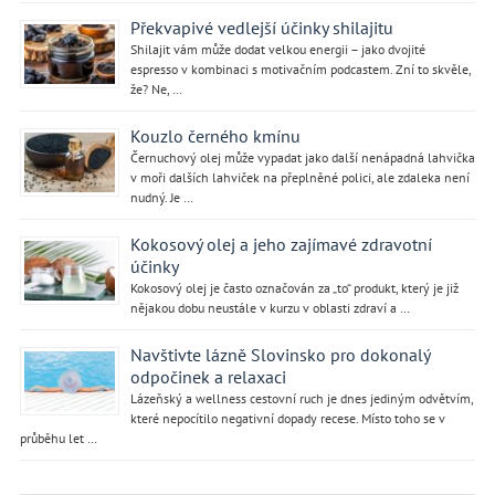
Překvapivé vedlejší účinky shilajitu
Shilajit vám může dodat velkou energii – jako dvojité
espresso v kombinaci s motivačním podcastem. Zní to skvěle,
že? Ne, …
Kouzlo černého kmínu
Černuchový olej může vypadat jako další nenápadná lahvička
v moři dalších lahviček na přeplněné polici, ale zdaleka není
nudný. Je …
Kokosový olej a jeho zajímavé zdravotní
účinky
Kokosový olej je často označován za „to“ produkt, který je již
nějakou dobu neustále v kurzu v oblasti zdraví a …
Navštivte lázně Slovinsko pro dokonalý
odpočinek a relaxaci
Lázeňský a wellness cestovní ruch je dnes jediným odvětvím,
které nepocítilo negativní dopady recese. Místo toho se v
průběhu let …