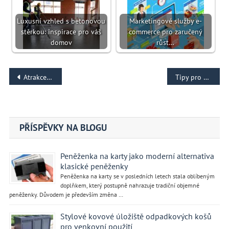
Luxusní vzhled s betonovou
Marketingové služby e-
stěrkou: inspirace pro váš
commerce pro zaručený
domov
růst…
Navigace
Atrakce a aktivity ve slovinské Kranjskej Gore
Tipy pro efektivní proces registrace domény
pro
příspěvek
PŘÍSPĚVKY NA BLOGU
Peněženka na karty jako moderní alternativa
klasické peněženky
Peněženka na karty se v posledních letech stala oblíbeným
doplňkem, který postupně nahrazuje tradiční objemné
peněženky. Důvodem je především změna …
Stylové kovové úložiště odpadkových košů
pro venkovní použití