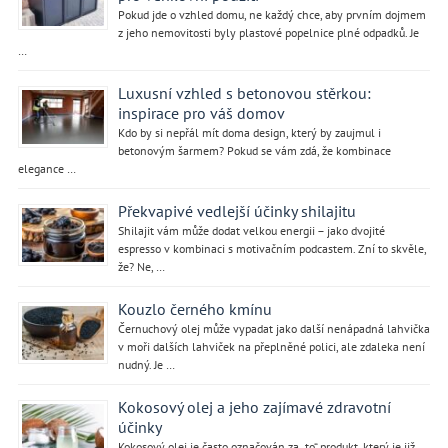
Pokud jde o vzhled domu, ne každý chce, aby prvním dojmem
z jeho nemovitosti byly plastové popelnice plné odpadků. Je
…
Luxusní vzhled s betonovou stěrkou:
inspirace pro váš domov
Kdo by si nepřál mít doma design, který by zaujmul i
betonovým šarmem? Pokud se vám zdá, že kombinace
elegance …
Překvapivé vedlejší účinky shilajitu
Shilajit vám může dodat velkou energii – jako dvojité
espresso v kombinaci s motivačním podcastem. Zní to skvěle,
že? Ne, …
Kouzlo černého kmínu
Černuchový olej může vypadat jako další nenápadná lahvička
v moři dalších lahviček na přeplněné polici, ale zdaleka není
nudný. Je …
Kokosový olej a jeho zajímavé zdravotní
účinky
Kokosový olej je často označován za „to“ produkt, který je již