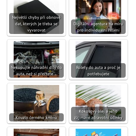
Největší chyby při obnově
dat, kterých je třeba se
Digitální agentura na míru
vyvarovat
pro individuální řešení
Nekupujte náhradní díly do
Rolety do auta a proč je
auta, než si přečtete…
potřebujete
Kokosový olej a jeho
Kouzlo černého kmínu
zajímavé zdravotní účinky