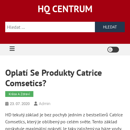
Skip
HQ CENTRUM
to
content
Vyhledávání
Oplatí Se Produkty Catrice
Comsetics?
Krása A Zdraví
Admin
23. 07. 2020
HD tekutý základ je bez pochyb jedním z bestsellerů Catrice
Comsetics, který je oblíbený po celém světe. Tento základ
poskytuje maximální pokrytí. Je taky založený na báze vody,