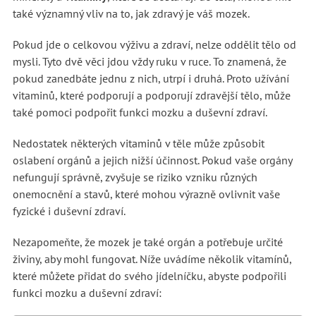
také významný vliv na to, jak zdravý je váš mozek.
Pokud jde o celkovou výživu a zdraví, nelze oddělit tělo od
mysli. Tyto dvě věci jdou vždy ruku v ruce. To znamená, že
pokud zanedbáte jednu z nich, utrpí i druhá. Proto užívání
vitaminů, které podporují a podporují zdravější tělo, může
také pomoci podpořit funkci mozku a duševní zdraví.
Nedostatek některých vitaminů v těle může způsobit
oslabení orgánů a jejich nižší účinnost. Pokud vaše orgány
nefungují správně, zvyšuje se riziko vzniku různých
onemocnění a stavů, které mohou výrazně ovlivnit vaše
fyzické i duševní zdraví.
Nezapomeňte, že mozek je také orgán a potřebuje určité
živiny, aby mohl fungovat. Níže uvádíme několik vitamínů,
které můžete přidat do svého jídelníčku, abyste podpořili
funkci mozku a duševní zdraví: