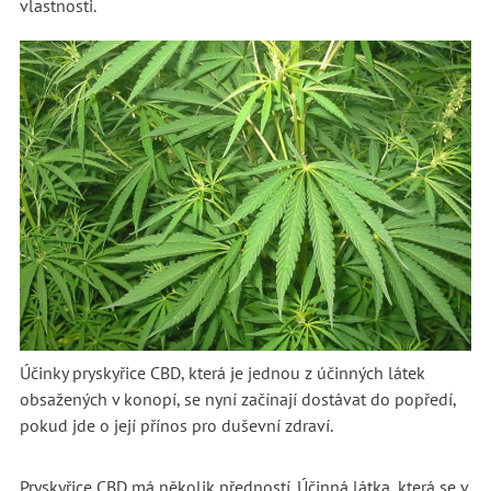
vlastnosti.
Účinky pryskyřice CBD, která je jednou z účinných látek
obsažených v konopí, se nyní začínají dostávat do popředí,
pokud jde o její přínos pro duševní zdraví.
Pryskyřice CBD má několik předností. Účinná látka, která se v