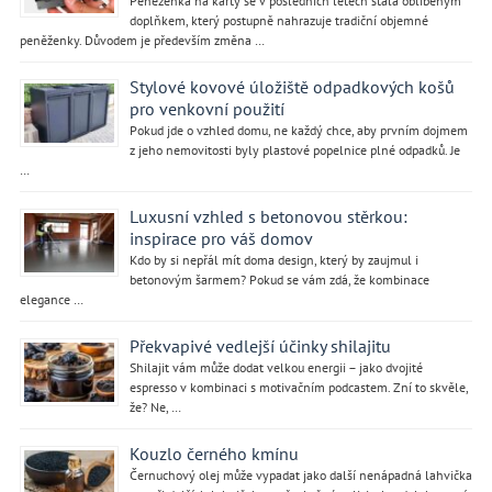
Peněženka na karty se v posledních letech stala oblíbeným
doplňkem, který postupně nahrazuje tradiční objemné
peněženky. Důvodem je především změna …
Stylové kovové úložiště odpadkových košů
pro venkovní použití
Pokud jde o vzhled domu, ne každý chce, aby prvním dojmem
z jeho nemovitosti byly plastové popelnice plné odpadků. Je
…
Luxusní vzhled s betonovou stěrkou:
inspirace pro váš domov
Kdo by si nepřál mít doma design, který by zaujmul i
betonovým šarmem? Pokud se vám zdá, že kombinace
elegance …
Překvapivé vedlejší účinky shilajitu
Shilajit vám může dodat velkou energii – jako dvojité
espresso v kombinaci s motivačním podcastem. Zní to skvěle,
že? Ne, …
Kouzlo černého kmínu
Černuchový olej může vypadat jako další nenápadná lahvička