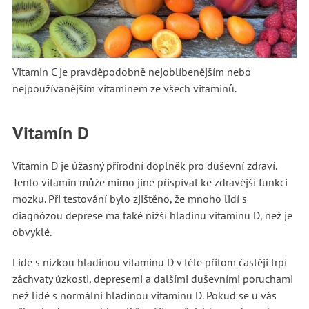
Vitamin C je pravděpodobně nejoblíbenějším nebo
nejpoužívanějším vitaminem ze všech vitaminů.
Vitamín D
Vitamin D je úžasný přírodní doplněk pro duševní zdraví.
Tento vitamin může mimo jiné přispívat ke zdravější funkci
mozku. Při testování bylo zjištěno, že mnoho lidí s
diagnózou deprese má také nižší hladinu vitaminu D, než je
obvyklé.
Lidé s nízkou hladinou vitaminu D v těle přitom častěji trpí
záchvaty úzkosti, depresemi a dalšími duševními poruchami
než lidé s normální hladinou vitaminu D. Pokud se u vás