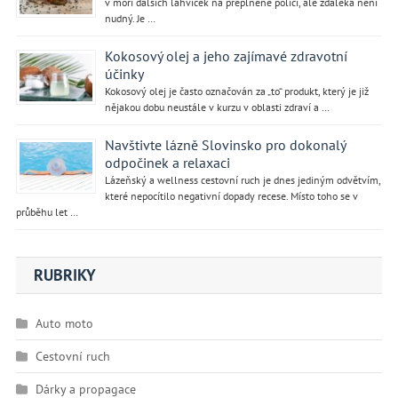
v moři dalších lahviček na přeplněné polici, ale zdaleka není
nudný. Je …
Kokosový olej a jeho zajímavé zdravotní
účinky
Kokosový olej je často označován za „to“ produkt, který je již
nějakou dobu neustále v kurzu v oblasti zdraví a …
Navštivte lázně Slovinsko pro dokonalý
odpočinek a relaxaci
Lázeňský a wellness cestovní ruch je dnes jediným odvětvím,
které nepocítilo negativní dopady recese. Místo toho se v
průběhu let …
RUBRIKY
Auto moto
Cestovní ruch
Dárky a propagace