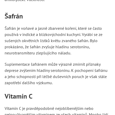
Šafrán
Šafrán je voňavé a jasně zbarvené koření, které se často
používá v indické a blízkovýchodní kuchyni. Vyrábí se ze
sušených okvětních lístků květu zvaného šafrán. Bylo
prokázáno, že šafrán zvyšuje hladinu serotoninu,
neurotransmiteru zlepšujícího náladu.
Suplementace šafránem může výrazně zmírnit příznaky
deprese zvýšením hladiny serotoninu. K pochopení šafránu
a jeho schopností při léčbě duševních poruch je však stále
zapotřebí dalšího výzkumu.
Vitamín C
Vitamin C je pravděpodobně nejoblíbenějším nebo
nejpoužívanějším vitaminem ze všech vitaminů. Mnoho lidí