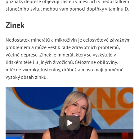
příznaky deprese objevují častěji v měsících s nedostatkem
slunečního svitu, mohou vám pomoci doplňky vitaminu D.
Zinek
Nedostatek minerálů a mikroživin je celosvětově závažným
problémem a může vést k řadě zdravotních problémů,
včetně deprese. Zinek je minerál, který se vyskytuje v
lidském těle i u jiných živočichů. Celozrnné obiloviny,
mléčné výrobky, luštěniny, drůbež a maso mají poměrně
vysoký obsah zinku.