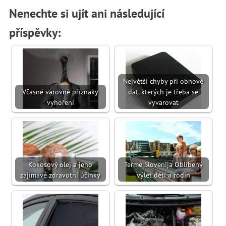
Nenechte si ujít ani následující
příspěvky:
Největší chyby při obnově
Včasné varovné příznaky
dat, kterých je třeba se
vyhoření
vyvarovat
Kokosový olej a jeho
Terme Slovenija Oblíbený
zajímavé zdravotní účinky
výlet dětí a rodin