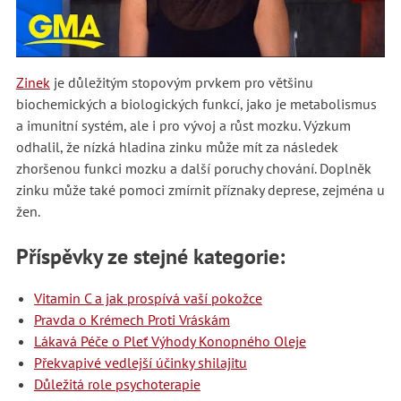
Zinek
je důležitým stopovým prvkem pro většinu
biochemických a biologických funkcí, jako je metabolismus
a imunitní systém, ale i pro vývoj a růst mozku. Výzkum
odhalil, že nízká hladina zinku může mít za následek
zhoršenou funkci mozku a další poruchy chování. Doplněk
zinku může také pomoci zmírnit příznaky deprese, zejména u
žen.
Příspěvky ze stejné kategorie:
Vitamin C a jak prospívá vaší pokožce
Pravda o Krémech Proti Vráskám
Lákavá Péče o Pleť Výhody Konopného Oleje
Překvapivé vedlejší účinky shilajitu
Důležitá role psychoterapie