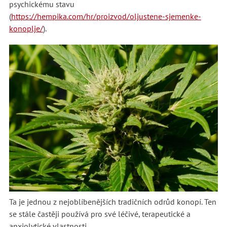
psychickému stavu
(
https://hempika.com/hr/proizvod/oljustene-sjemenke-
konoplje/
).
Ta je jednou z nejoblíbenějších tradičních odrůd konopí. Ten
se stále častěji používá pro své léčivé, terapeutické a
anxiolytické vlastnosti.