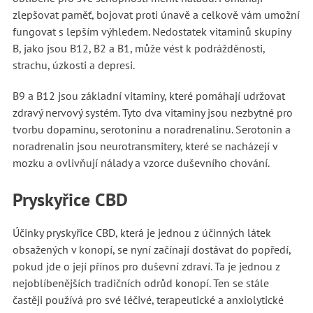
zlepšovat paměť, bojovat proti únavě a celkově vám umožní
fungovat s lepším výhledem. Nedostatek vitaminů skupiny
B, jako jsou B12, B2 a B1, může vést k podrážděnosti,
strachu, úzkosti a depresi.
B9 a B12 jsou základní vitaminy, které pomáhají udržovat
zdravý nervový systém. Tyto dva vitaminy jsou nezbytné pro
tvorbu dopaminu, serotoninu a noradrenalinu. Serotonin a
noradrenalin jsou neurotransmitery, které se nacházejí v
mozku a ovlivňují nálady a vzorce duševního chování.
Pryskyřice CBD
Účinky pryskyřice CBD, která je jednou z účinných látek
obsažených v konopí, se nyní začínají dostávat do popředí,
pokud jde o její přínos pro duševní zdraví. Ta je jednou z
nejoblíbenějších tradičních odrůd konopí. Ten se stále
častěji používá pro své léčivé, terapeutické a anxiolytické