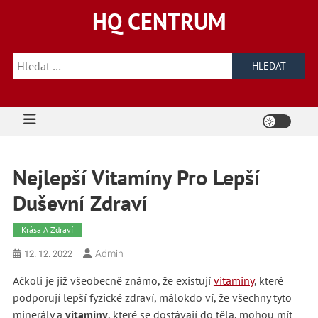
Skip
HQ CENTRUM
to
content
Vyhledávání
Nejlepší Vitamíny Pro Lepší
Duševní Zdraví
Krása A Zdraví
Admin
12. 12. 2022
Ačkoli je již všeobecně známo, že existují
vitaminy
, které
podporují lepší fyzické zdraví, málokdo ví, že všechny tyto
minerály a
vitaminy
, které se dostávají do těla, mohou mít