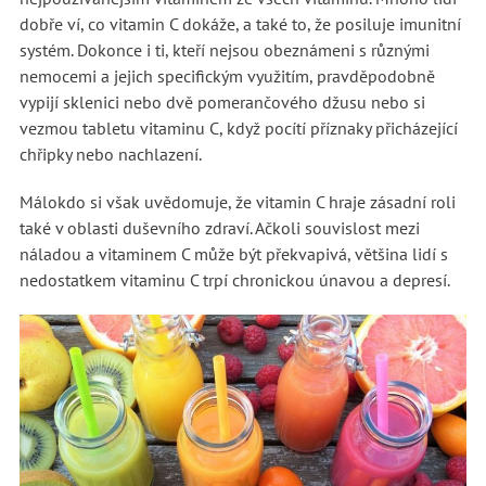
dobře ví, co vitamin C dokáže, a také to, že posiluje imunitní
systém. Dokonce i ti, kteří nejsou obeznámeni s různými
nemocemi a jejich specifickým využitím, pravděpodobně
vypijí sklenici nebo dvě pomerančového džusu nebo si
vezmou tabletu vitaminu C, když pocítí příznaky přicházející
chřipky nebo nachlazení.
Málokdo si však uvědomuje, že vitamin C hraje zásadní roli
také v oblasti duševního zdraví. Ačkoli souvislost mezi
náladou a vitaminem C může být překvapivá, většina lidí s
nedostatkem vitaminu C trpí chronickou únavou a depresí.