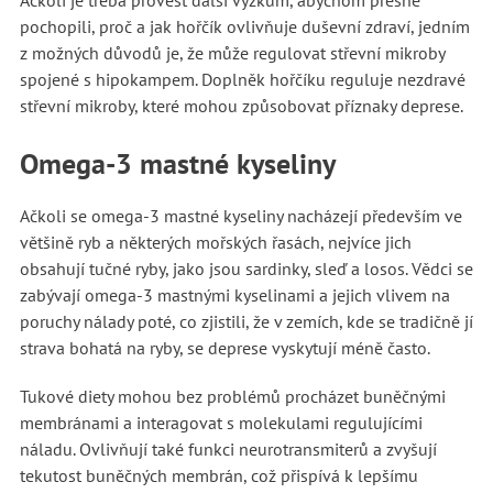
Ačkoli je třeba provést další výzkum, abychom přesně
pochopili, proč a jak hořčík ovlivňuje duševní zdraví, jedním
z možných důvodů je, že může regulovat střevní mikroby
spojené s hipokampem. Doplněk hořčíku reguluje nezdravé
střevní mikroby, které mohou způsobovat příznaky deprese.
Omega-3 mastné kyseliny
Ačkoli se omega-3 mastné kyseliny nacházejí především ve
většině ryb a některých mořských řasách, nejvíce jich
obsahují tučné ryby, jako jsou sardinky, sleď a losos. Vědci se
zabývají omega-3 mastnými kyselinami a jejich vlivem na
poruchy nálady poté, co zjistili, že v zemích, kde se tradičně jí
strava bohatá na ryby, se deprese vyskytují méně často.
Tukové diety mohou bez problémů procházet buněčnými
membránami a interagovat s molekulami regulujícími
náladu. Ovlivňují také funkci neurotransmiterů a zvyšují
tekutost buněčných membrán, což přispívá k lepšímu