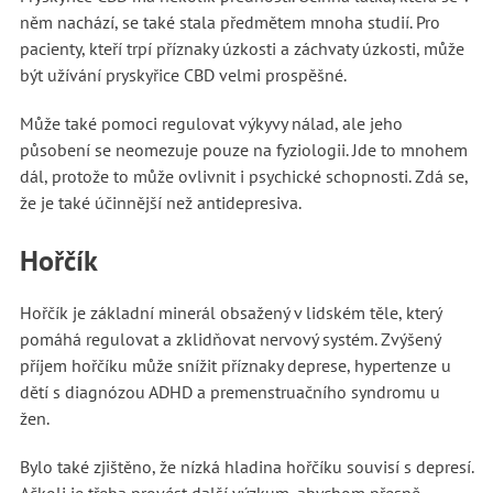
něm nachází, se také stala předmětem mnoha studií. Pro
pacienty, kteří trpí příznaky úzkosti a záchvaty úzkosti, může
být užívání pryskyřice CBD velmi prospěšné.
Může také pomoci regulovat výkyvy nálad, ale jeho
působení se neomezuje pouze na fyziologii. Jde to mnohem
dál, protože to může ovlivnit i psychické schopnosti. Zdá se,
že je také účinnější než antidepresiva.
Hořčík
Hořčík je základní minerál obsažený v lidském těle, který
pomáhá regulovat a zklidňovat nervový systém. Zvýšený
příjem hořčíku může snížit příznaky deprese, hypertenze u
dětí s diagnózou ADHD a premenstruačního syndromu u
žen.
Bylo také zjištěno, že nízká hladina hořčíku souvisí s depresí.