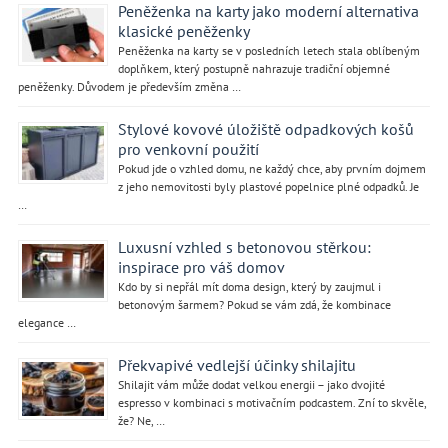
Peněženka na karty jako moderní alternativa
klasické peněženky
Peněženka na karty se v posledních letech stala oblíbeným
doplňkem, který postupně nahrazuje tradiční objemné
peněženky. Důvodem je především změna …
Stylové kovové úložiště odpadkových košů
pro venkovní použití
Pokud jde o vzhled domu, ne každý chce, aby prvním dojmem
z jeho nemovitosti byly plastové popelnice plné odpadků. Je
…
Luxusní vzhled s betonovou stěrkou:
inspirace pro váš domov
Kdo by si nepřál mít doma design, který by zaujmul i
betonovým šarmem? Pokud se vám zdá, že kombinace
elegance …
Překvapivé vedlejší účinky shilajitu
Shilajit vám může dodat velkou energii – jako dvojité
espresso v kombinaci s motivačním podcastem. Zní to skvěle,
že? Ne, …