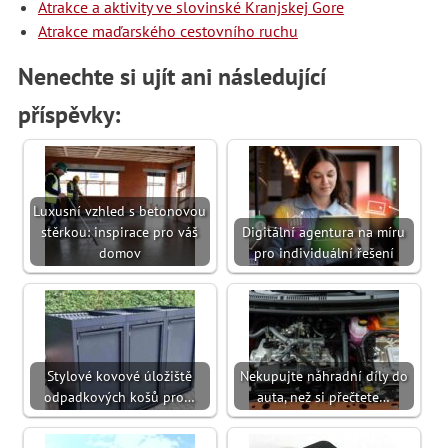
Atrakce a aktivity ve slovinské Kranjskej Gore
Atrakce maďarského cestovního ruchu
Nenechte si ujít ani následující
příspěvky:
Luxusní vzhled s betonovou
stěrkou: inspirace pro váš
Digitální agentura na míru
domov
pro individuální řešení
Stylové kovové úložiště
Nekupujte náhradní díly do
odpadkových košů pro…
auta, než si přečtete…