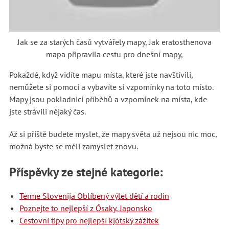
Jak se za starých časů vytvářely mapy, Jak eratosthenova
mapa připravila cestu pro dnešní mapy,
Pokaždé, když vidíte mapu místa, které jste navštívili,
nemůžete si pomoci a vybavíte si vzpomínky na toto místo.
Mapy jsou pokladnicí příběhů a vzpomínek na místa, kde
jste strávili nějaký čas.
Až si příště budete myslet, že mapy světa už nejsou nic moc,
možná byste se měli zamyslet znovu.
Příspěvky ze stejné kategorie:
Terme Slovenija Oblíbený výlet dětí a rodin
Poznejte to nejlepší z Ósaky, Japonsko
Cestovní tipy pro nejlepší kjótský zážitek