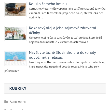
Kouzlo černého kmínu
Černuchový olej může vypadat jako další nenápadná lahvička
v moři dalších lahviček na přeplněné polici, ale zdaleka není
nudný. Je …
Kokosový olej a jeho zajímavé zdravotní
účinky
Kokosový olej je často označován za „to“ produkt, který je již
nějakou dobu neustále v kurzu v oblasti zdraví a …
Navštivte lázně Slovinsko pro dokonalý
odpočinek a relaxaci
Lázeňský a wellness cestovní ruch je dnes jediným odvětvím,
které nepocítilo negativní dopady recese. Místo toho se v
průběhu let …
RUBRIKY
Auto moto