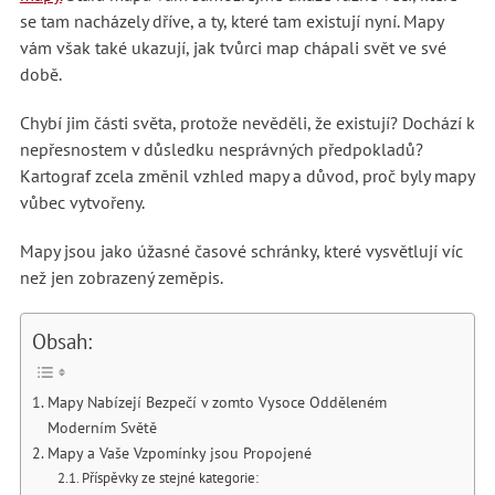
se tam nacházely dříve, a ty, které tam existují nyní. Mapy
vám však také ukazují, jak tvůrci map chápali svět ve své
době.
Chybí jim části světa, protože nevěděli, že existují? Dochází k
nepřesnostem v důsledku nesprávných předpokladů?
Kartograf zcela změnil vzhled mapy a důvod, proč byly mapy
vůbec vytvořeny.
Mapy jsou jako úžasné časové schránky, které vysvětlují víc
než jen zobrazený zeměpis.
Obsah:
Mapy Nabízejí Bezpečí v zomto Vysoce Odděleném
Moderním Světě
Mapy a Vaše Vzpomínky jsou Propojené
Příspěvky ze stejné kategorie: