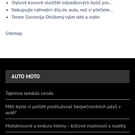
Stylové kovové úložiště odpadkových košů pro…
Nekupujte náhradní díly do auta, než si přečtete…
Terme Slovenija Oblíbený výlet dětí a rodin
Sitemap
AUTO MOTO
Tajemná lambda sonda
Měli byste si pořídit prodlužovač bezpečnostních pásů v
autě?
Motokrosové a enduro helmy – klíčové vlastnosti a rozdíly