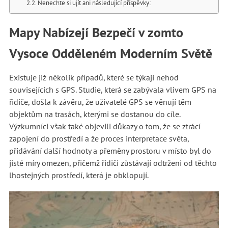
Nenechte si ujít ani následující příspěvky:
Mapy Nabízejí Bezpečí v zomto
Vysoce Odděleném Moderním Světě
Existuje již několik případů, které se týkají nehod
souvisejících s GPS. Studie, která se zabývala vlivem GPS na
řidiče, došla k závěru, že uživatelé GPS se věnují těm
objektům na trasách, kterými se dostanou do cíle.
Výzkumníci však také objevili důkazy o tom, že se ztrácí
zapojení do prostředí a že proces interpretace světa,
přidávání další hodnoty a přeměny prostoru v místo byl do
jisté míry omezen, přičemž řidiči zůstávají odtrženi od těchto
lhostejných prostředí, která je obklopují.