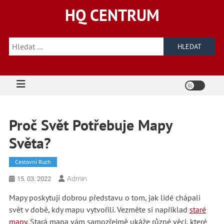
Skip
HQ CENTRUM
to
content
Vyhledávání
Proč Svět Potřebuje Mapy
Světa?
Cestovní Ruch
Admin
15. 03. 2022
Mapy poskytují dobrou představu o tom, jak lidé chápali
svět v době, kdy mapu vytvořili. Vezměte si například
staré
mapy.
Stará mapa vám samozřejmě ukáže různé věci, které