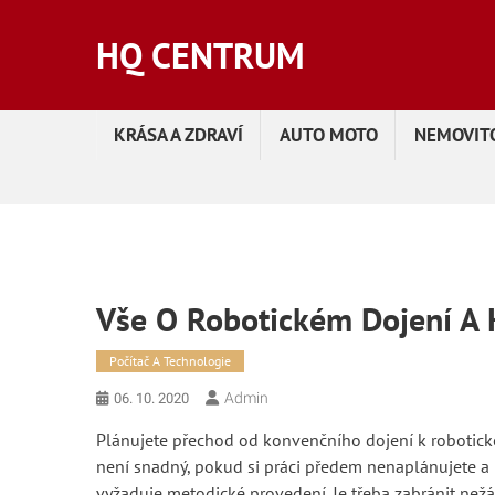
Skip
to
HQ CENTRUM
content
KRÁSA A ZDRAVÍ
AUTO MOTO
NEMOVITO
Vše O Robotickém Dojení A
Počítač A Technologie
Admin
06. 10. 2020
Plánujete přechod od konvenčního dojení k robotick
není snadný, pokud si práci předem nenaplánujete a n
vyžaduje metodické provedení. Je třeba zabránit ne