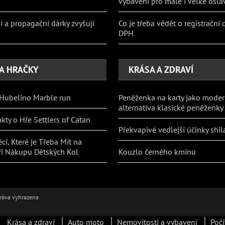
vybavení pro malé i velké osla
 a propagační dárky zvyšují
Co je třeba vědět o registrační 
DPH
 A HRAČKY
KRÁSA A ZDRAVÍ
Hubelino Marble run
Peněženka na karty jako moder
alternativa klasické peněženky
kty o Hře Settlers of Catan
Překvapivé vedlejší účinky shila
ci, Které je Třeba Mít na
ři Nákupu Dětských Kol
Kouzlo černého kmínu
ráva vyhrazena
Krása a zdraví
Auto moto
Nemovitosti a vybavení
Počí