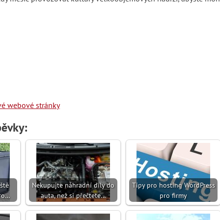
své webové stránky
pěvky:
ště
Nekupujte náhradní díly do
Tipy pro hosting WordPress
ro…
auta, než si přečtete…
pro firmy