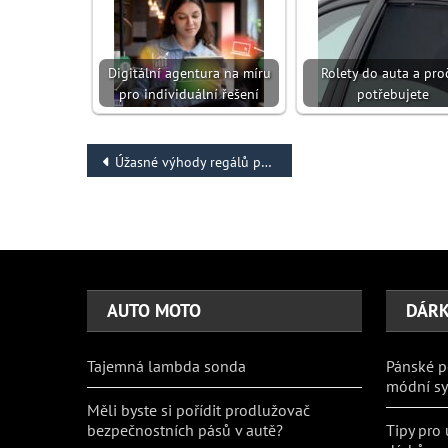
Digitální agentura na míru
Rolety do auta a proč
pro individuální řešení
potřebujete
Navigace
Úžasné výhody regálů pro obývací pokoje
pro
příspěvek
AUTO MOTO
DÁRK
Tajemná lambda sonda
Pánské p
módní s
Měli byste si pořídit prodlužovač
bezpečnostních pásů v autě?
Tipy pro