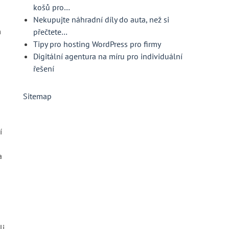
košů pro…
Nekupujte náhradní díly do auta, než si
m
přečtete…
Tipy pro hosting WordPress pro firmy
Digitální agentura na míru pro individuální
řešení
Sitemap
í
a
li