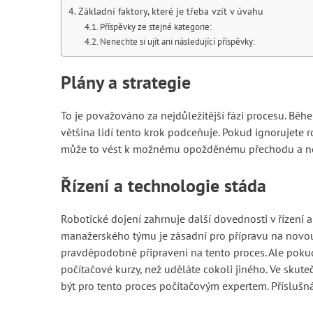
Základní faktory, které je třeba vzít v úvahu
Příspěvky ze stejné kategorie:
Nenechte si ujít ani následující příspěvky:
Plány a strategie
To je považováno za nejdůležitější fázi procesu. Běhe
většina lidí tento krok podceňuje. Pokud ignorujete
může to vést k možnému opožděnému přechodu a ne
Řízení a technologie stáda
Robotické dojení zahrnuje další dovednosti v řízení a
manažerského týmu je zásadní pro přípravu na novou 
pravděpodobně připraveni na tento proces. Ale pokud
počítačové kurzy, než uděláte cokoli jiného. Ve skute
být pro tento proces počítačovým expertem. Příslušn