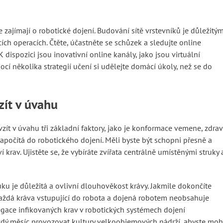
 zajímají o robotické dojení. Budování sítě vrstevníků je důležitý
ích operacích. Čtěte, účastněte se schůzek a sledujte online
K dispozici jsou inovativní online kanály, jako jsou virtuální
cí několika strategií učení si udělejte domácí úkoly, než se do
zít v úvahu
vzít v úvahu tři základní faktory, jako je konformace vemene, zdrav
apočítá do robotického dojení. Měli byste být schopni přesně a
í krav. Ujistěte se, že vybíráte zvířata centrálně umístěnými struky 
 je důležitá a ovlivní dlouhověkost krávy. Jakmile dokončíte
 každá kráva vstupující do robota a dojená robotem neobsahuje
egace infikovaných krav v robotických systémech dojení
ždý měsíc provozovat kultury velkoobjemových nádrží, abyste moh