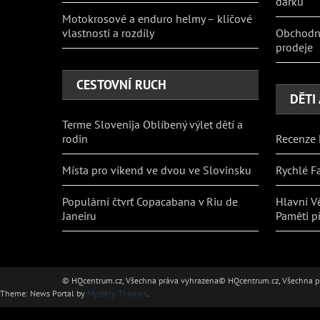
dárků
Motokrosové a enduro helmy – klíčové
vlastnosti a rozdíly
Obchodní
prodeje
CESTOVNÍ RUCH
DĚTI
Terme Slovenija Oblíbený výlet dětí a
rodin
Recenze 
Místa pro víkend ve dvou ve Slovinsku
Rychlé Fa
Populární čtvrť Copacabana v Riu de
Hlavní Vě
Janeiru
Paměti p
© HQcentrum.cz, Všechna práva vyhrazena
© HQcentrum.cz, Všechna p
Theme: News Portal by
Mystery Themes
.