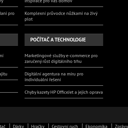
vy
inspirace pro váš domov
dani pro
Komplexní průvodce nůžkami na živý
plot
POČÍTAČ A TECHNOLOGIE
ní
Marketingové služby e-commerce pro
zaručený růst digitálního trhu
jitu
Digitální agentura na míru pro
individuální řešení
Chyby kazety HP OfficeJet a jejich oprava
tač
Dárky
Hračky
Cestovní ruch
Ekonomika
Zprávy