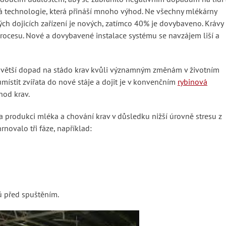
lá technologie, která přináší mnoho výhod. Ne všechny mlékárny
kých dojicích zařízení je nových, zatímco 40% je dovybaveno. Krávy
rocesu. Nové a dovybavené instalace systému se navzájem liší a
větší dopad na stádo krav kvůli významným změnám v životním
 umístit zvířata do nové stáje a dojit je v konvenčním
rybinová
hod krav.
 produkci mléka a chování krav v důsledku nižší úrovně stresu z
ovalo tři fáze, například:
ců před spuštěním.