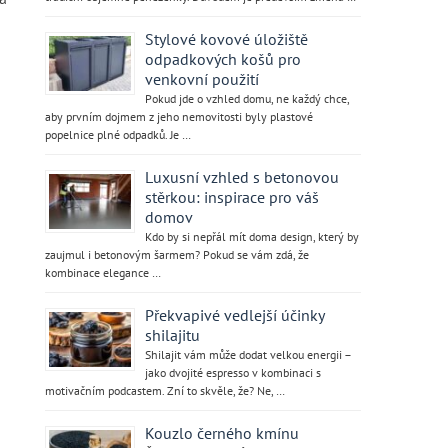
Stylové kovové úložiště
odpadkových košů pro
venkovní použití
Pokud jde o vzhled domu, ne každý chce,
aby prvním dojmem z jeho nemovitosti byly plastové
popelnice plné odpadků. Je …
Luxusní vzhled s betonovou
stěrkou: inspirace pro váš
domov
Kdo by si nepřál mít doma design, který by
zaujmul i betonovým šarmem? Pokud se vám zdá, že
kombinace elegance …
Překvapivé vedlejší účinky
shilajitu
Shilajit vám může dodat velkou energii –
jako dvojité espresso v kombinaci s
motivačním podcastem. Zní to skvěle, že? Ne, …
Kouzlo černého kmínu