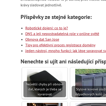
krávy sledovat jednotlivě.
Příspěvky ze stejné kategorie:
Robotické dojení: co to je?
DNS a její nepostradatelná role v online světě
Obnova dat San Jose
Tipy pro efektivní proces registrace domény
Jeden nástroj, mnoho funkcí: jak lépe spravovat 
Nenechte si ujít ani následující přís
Největší chyby při obnově
dat, kterých je třeba se
Stylové kovové úloži
vyvarovat
odpadkových košů p