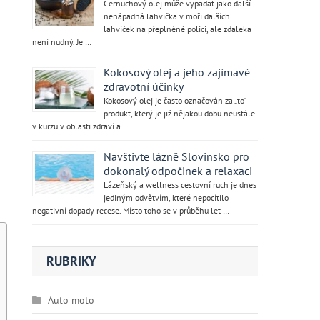
Černuchový olej může vypadat jako další
nenápadná lahvička v moři dalších
lahviček na přeplněné polici, ale zdaleka
není nudný. Je …
Kokosový olej a jeho zajímavé
zdravotní účinky
Kokosový olej je často označován za „to“
produkt, který je již nějakou dobu neustále
v kurzu v oblasti zdraví a …
Navštivte lázně Slovinsko pro
dokonalý odpočinek a relaxaci
Lázeňský a wellness cestovní ruch je dnes
jediným odvětvím, které nepocítilo
negativní dopady recese. Místo toho se v průběhu let …
RUBRIKY
Auto moto