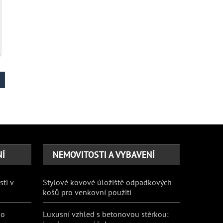
NÍ
NEMOVITOSTI A VYBAVENÍ
sti v
Stylové kovové úložiště odpadkových
košů pro venkovní použití
ho
Luxusní vzhled s betonovou stěrkou: