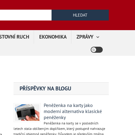
Vyhledávání
STOVNÍ RUCH
EKONOMIKA
ZPRÁVY
PŘÍSPĚVKY NA BLOGU
Peněženka na karty jako
moderní alternativa klasické
peněženky
Peněženka na karty se v posledních
letech stala oblíbeným doplňkem, který postupně nahrazuje
a
tradiční objemné peněženky. Důvodem je především změna …