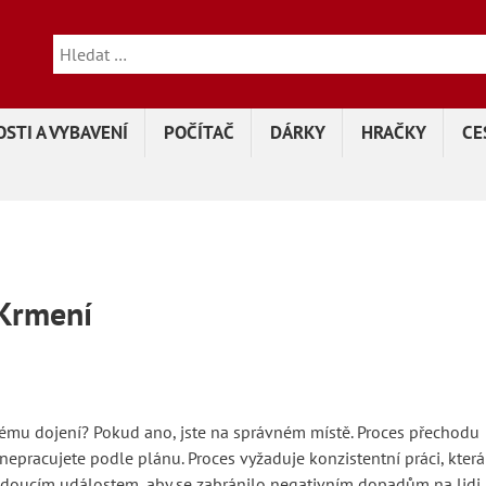
STI A VYBAVENÍ
POČÍTAČ
DÁRKY
HRAČKY
CE
 Krmení
ému dojení? Pokud ano, jste na správném místě. Proces přechodu
epracujete podle plánu. Proces vyžaduje konzistentní práci, která
žádoucím událostem, aby se zabránilo negativním dopadům na lidi 