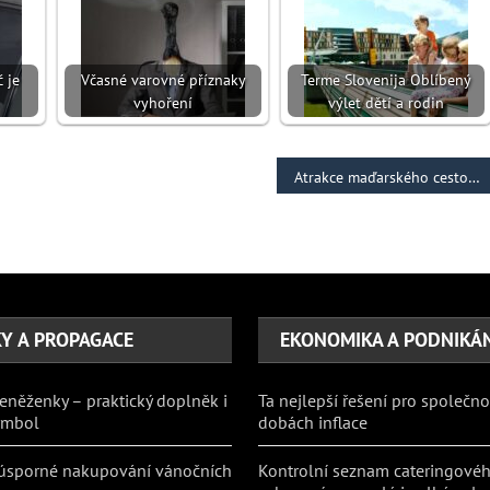
 je
Včasné varovné příznaky
Terme Slovenija Oblíbený
vyhoření
výlet dětí a rodin
Atrakce maďarského cestovního ruchu
Y A PROPAGACE
EKONOMIKA A PODNIKÁ
eněženky – praktický doplněk i
Ta nejlepší řešení pro společno
ymbol
dobách inflace
 úsporné nakupování vánočních
Kontrolní seznam cateringové