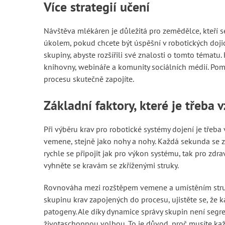
Více strategií učení
Návštěva mlékáren je důležitá pro zemědělce, kteří se
úkolem, pokud chcete být úspěšní v robotických dojic
skupiny, abyste rozšířili své znalosti o tomto tématu. 
knihovny, webináře a komunity sociálních médií. Pomo
procesu skutečně zapojíte.
Základní faktory, které je třeba v
Při výběru krav pro robotické systémy dojení je třeba 
vemene, stejně jako nohy a nohy. Každá sekunda se z
rychle se připojit jak pro výkon systému, tak pro zdrav
vyhněte se kravám se zkříženými struky.
Rovnováha mezi rozštěpem vemene a umístěním struku
skupinu krav zapojených do procesu, ujistěte se, že
patogeny. Ale díky dynamice správy skupin není segr
životaschopnou volbou. To je důvod, proč musíte ka