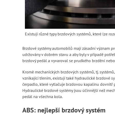
Existují různé typy brzdových systémů, které lze ro
Brzdové systémy automobilů mají zásadní význam pro b
udržovány v dobrém stavu a aby byly v případě potřeb
brzdový pedál a vyvaroval se prudkého brzdění neb
Kromě mechanických brzdových systémů, tj. systémů, 
vznikající třením, existují také hydraulické brzdové 
čerpadlo, které vytlačuje brzdovou kapalinu dovnitř 
Hydraulické brzdové systémy jsou účinnější než mech
pedál na všechna kola.
ABS: nejlepší brzdový systém