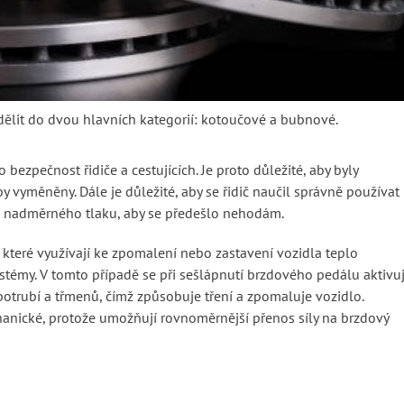
zdělit do dvou hlavních kategorií: kotoučové a bubnové.
ezpečnost řidiče a cestujících. Je proto důležité, aby byly
y vyměněny. Dále je důležité, aby se řidič naučil správně používat
o nadměrného tlaku, aby se předešlo nehodám.
které využívají ke zpomalení nebo zastavení vozidla teplo
systémy. V tomto případě se při sešlápnutí brzdového pedálu aktivu
potrubí a třmenů, čímž způsobuje tření a zpomaluje vozidlo.
anické, protože umožňují rovnoměrnější přenos síly na brzdový