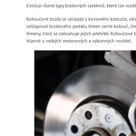
Existují různé typy brzdových systémů, které lze roz
Kotoučové brzdy se skládají z kovového kotouče, obv
sešlápnutí brzdového pedálu třmen sevře kotouč, čímž
třmeny, čímž se zabraňuje jejich přehřátí. Kotoučové b
hlavně u velkých motorových a výkonných vozidel.