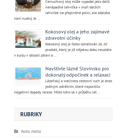
Černuchový olej může vypadat jako další
nenápadná lahvička v moři dalších
lahviček na přeplněné polici, ale zdaleka
není nudný. Je …
Kokosový olej a jeho zajímavé
zdravotní účinky
Kokosový olej je často označován za „to“
produkt, který je již nějakou dobu neustále
v kurzu v oblasti zdraví a …
Navštivte lázně Slovinsko pro
dokonalý odpočinek a relaxaci
Lázeňský a wellness cestovní ruch je dnes
jediným odvětvím, které nepocítilo
negativní dopady recese. Místo toho se v průběhu let …
RUBRIKY
Auto moto