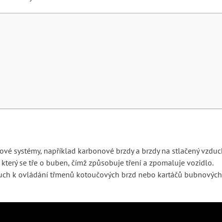
dové systémy, například karbonové brzdy a brzdy na stlačený vzduc
terý se tře o buben, čímž způsobuje tření a zpomaluje vozidlo.
zduch k ovládání třmenů kotoučových brzd nebo kartáčů bubnových