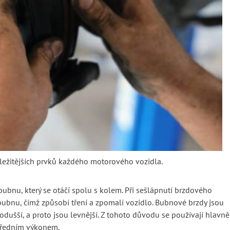
ležitějších prvků každého motorového vozidla.
ubnu, který se otáčí spolu s kolem. Při sešlápnutí brzdového
k bubnu, čímž způsobí tření a zpomalí vozidlo. Bubnové brzdy jsou
odušší, a proto jsou levnější. Z tohoto důvodu se používají hlavně
tředním výkonem.