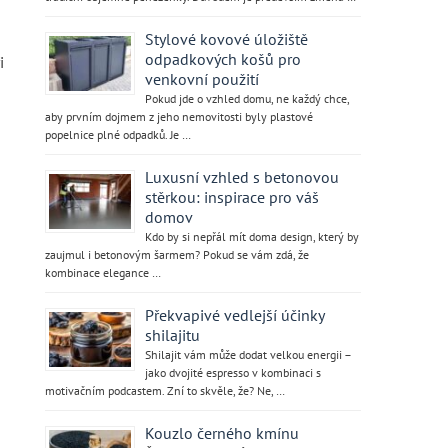
Stylové kovové úložiště
odpadkových košů pro
i
venkovní použití
Pokud jde o vzhled domu, ne každý chce,
aby prvním dojmem z jeho nemovitosti byly plastové
popelnice plné odpadků. Je …
Luxusní vzhled s betonovou
stěrkou: inspirace pro váš
domov
Kdo by si nepřál mít doma design, který by
zaujmul i betonovým šarmem? Pokud se vám zdá, že
kombinace elegance …
Překvapivé vedlejší účinky
shilajitu
Shilajit vám může dodat velkou energii –
jako dvojité espresso v kombinaci s
motivačním podcastem. Zní to skvěle, že? Ne, …
Kouzlo černého kmínu