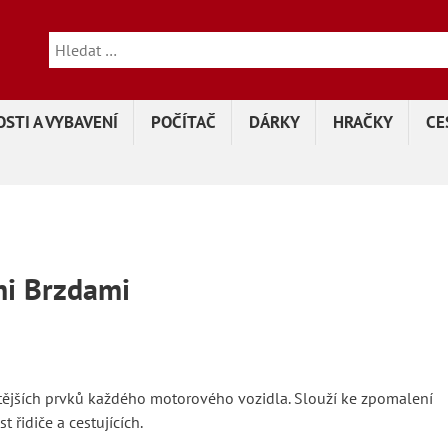
STI A VYBAVENÍ
POČÍTAČ
DÁRKY
HRAČKY
CE
mi Brzdami
tějších prvků každého motorového vozidla. Slouží ke zpomalení
 řidiče a cestujících.