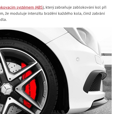
lokovacím systémem (ABS
), který zabraňuje zablokování kol při
ím, že moduluje intenzitu brzdění každého kola, čímž zabrání
dla.