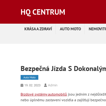
Skip
to
HQ CENTRUM
content
KRÁSA A ZDRAVÍ
AUTO MOTO
NEMOVITO
Bezpečná Jízda S Dokonalý
Auto Moto
Admin
19. 02. 2023
Brzdové systémy automobilů
jsou jedním z nejdůleži
nebo úplnému zastavení vozidla a zajišťují bezpečnost